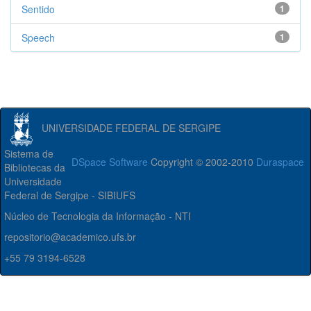
Sentido
1
Speech
1
UNIVERSIDADE FEDERAL DE SERGIPE
Sistema de
DSpace Software
Copyright © 2002-2010
Duraspace
Bibliotecas da
Universidade
Federal de Sergipe - SIBIUFS
Núcleo de Tecnologia da Informação - NTI
repositorio@academico.ufs.br
+55 79 3194-6528