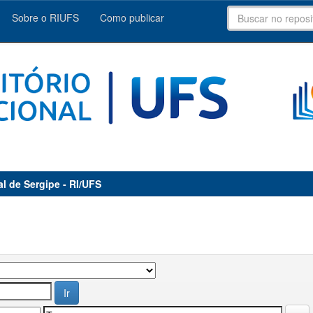
Sobre o RIUFS
Como publicar
al de Sergipe - RI/UFS