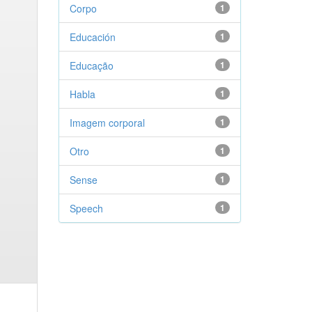
Corpo
1
Educación
1
Educação
1
Habla
1
Imagem corporal
1
Otro
1
Sense
1
Speech
1