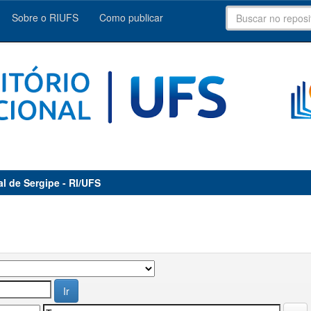
Sobre o RIUFS
Como publicar
al de Sergipe - RI/UFS