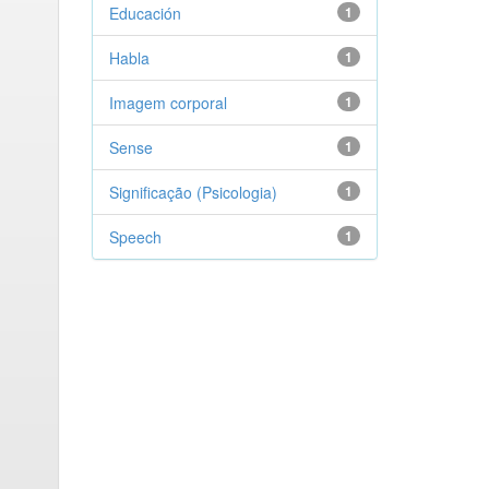
Educación
1
Habla
1
Imagem corporal
1
Sense
1
Significação (Psicologia)
1
Speech
1