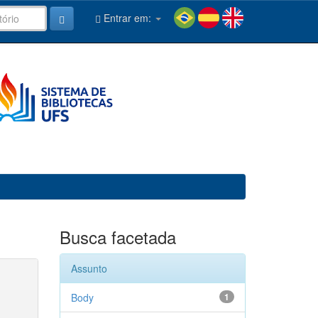
Entrar em:
Busca facetada
Assunto
Body
1