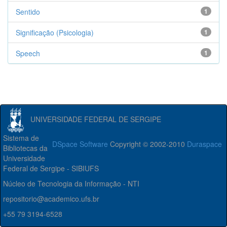
Sentido
1
Significação (Psicologia)
1
Speech
1
UNIVERSIDADE FEDERAL DE SERGIPE
Sistema de
DSpace Software
Copyright © 2002-2010
Duraspace
Bibliotecas da
Universidade
Federal de Sergipe - SIBIUFS
Núcleo de Tecnologia da Informação - NTI
repositorio@academico.ufs.br
+55 79 3194-6528