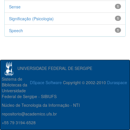
Sense
1
Significação (Psicologia)
1
Speech
1
UNIVERSIDADE FEDERAL DE SERGIPE
Sistema de
DSpace Software
Copyright © 2002-2010
Duraspace
Bibliotecas da
Universidade
Federal de Sergipe - SIBIUFS
Núcleo de Tecnologia da Informação - NTI
repositorio@academico.ufs.br
+55 79 3194-6528