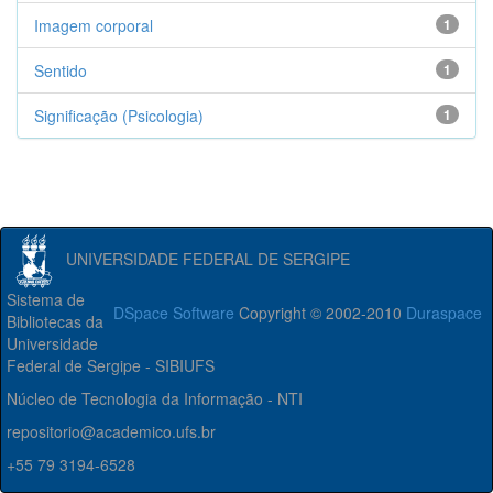
Imagem corporal
1
Sentido
1
Significação (Psicologia)
1
UNIVERSIDADE FEDERAL DE SERGIPE
Sistema de
DSpace Software
Copyright © 2002-2010
Duraspace
Bibliotecas da
Universidade
Federal de Sergipe - SIBIUFS
Núcleo de Tecnologia da Informação - NTI
repositorio@academico.ufs.br
+55 79 3194-6528