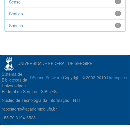
Sense
1
Sentido
1
Speech
1
UNIVERSIDADE FEDERAL DE SERGIPE
Sistema de
DSpace Software
Copyright © 2002-2010
Duraspace
Bibliotecas da
Universidade
Federal de Sergipe - SIBIUFS
Núcleo de Tecnologia da Informação - NTI
repositorio@academico.ufs.br
+55 79 3194-6528