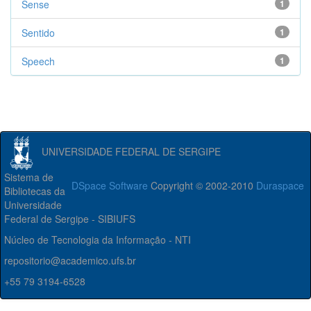
Sense
1
Sentido
1
Speech
1
UNIVERSIDADE FEDERAL DE SERGIPE
Sistema de
DSpace Software
Copyright © 2002-2010
Duraspace
Bibliotecas da
Universidade
Federal de Sergipe - SIBIUFS
Núcleo de Tecnologia da Informação - NTI
repositorio@academico.ufs.br
+55 79 3194-6528