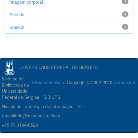
Imagem corporal
1
Sentido
1
Speech
1
UNIVERSIDADE FEDERAL DE SERGIPE
Sistema de
DSpace Software
Copyright © 2002-2010
Duraspace
Bibliotecas da
Universidade
Federal de Sergipe - SIBIUFS
Núcleo de Tecnologia da Informação - NTI
repositorio@academico.ufs.br
+55 79 3194-6528