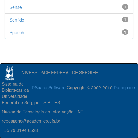
Sense
1
Sentido
1
Speech
1
UNIVERSIDADE FEDERAL DE SERGIPE
Sistema de
DSpace Software
Copyright © 2002-2010
Duraspace
Bibliotecas da
Universidade
Federal de Sergipe - SIBIUFS
Núcleo de Tecnologia da Informação - NTI
repositorio@academico.ufs.br
+55 79 3194-6528