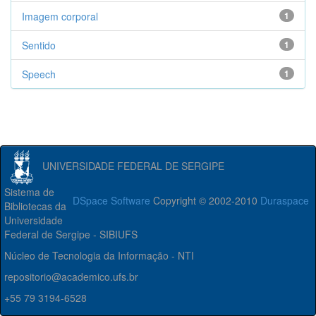
Imagem corporal
1
Sentido
1
Speech
1
UNIVERSIDADE FEDERAL DE SERGIPE
Sistema de
DSpace Software
Copyright © 2002-2010
Duraspace
Bibliotecas da
Universidade
Federal de Sergipe - SIBIUFS
Núcleo de Tecnologia da Informação - NTI
repositorio@academico.ufs.br
+55 79 3194-6528