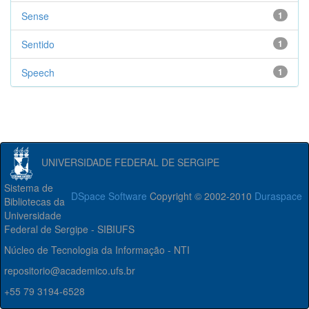
Sense
1
Sentido
1
Speech
1
UNIVERSIDADE FEDERAL DE SERGIPE
Sistema de
DSpace Software
Copyright © 2002-2010
Duraspace
Bibliotecas da
Universidade
Federal de Sergipe - SIBIUFS
Núcleo de Tecnologia da Informação - NTI
repositorio@academico.ufs.br
+55 79 3194-6528