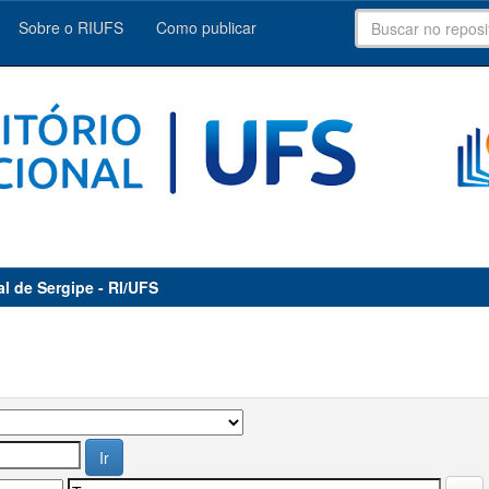
Sobre o RIUFS
Como publicar
al de Sergipe - RI/UFS