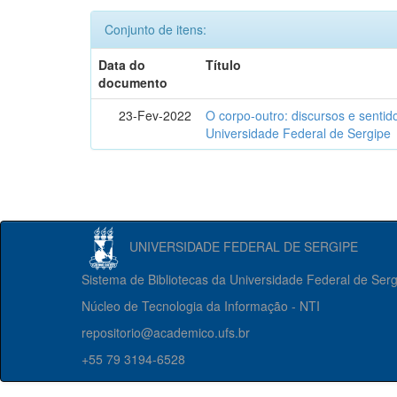
Conjunto de itens:
Data do
Título
documento
23-Fev-2022
O corpo-outro: discursos e senti
Universidade Federal de Sergipe
UNIVERSIDADE FEDERAL DE SERGIPE
Sistema de Bibliotecas da Universidade Federal de Ser
Núcleo de Tecnologia da Informação - NTI
repositorio@academico.ufs.br
+55 79 3194-6528