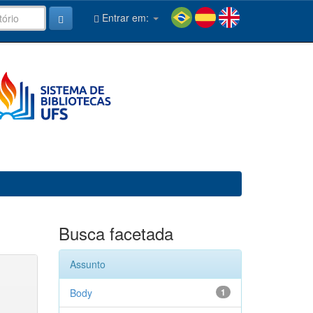
Entrar em:
Busca facetada
Assunto
Body
1