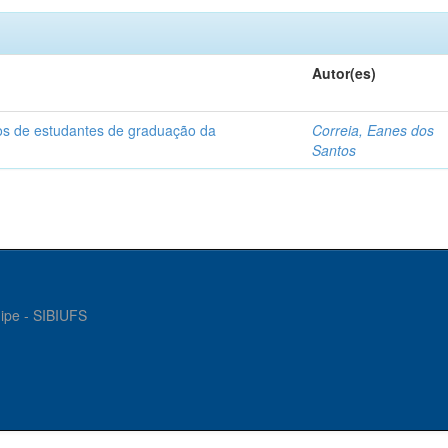
Autor(es)
dos de estudantes de graduação da
Correia, Eanes dos
Santos
gipe - SIBIUFS