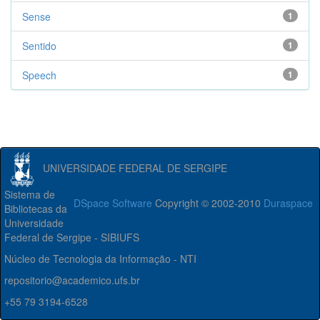
Sense
1
Sentido
1
Speech
1
UNIVERSIDADE FEDERAL DE SERGIPE
Sistema de
DSpace Software
Copyright © 2002-2010
Duraspace
Bibliotecas da
Universidade
Federal de Sergipe - SIBIUFS
Núcleo de Tecnologia da Informação - NTI
repositorio@academico.ufs.br
+55 79 3194-6528