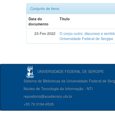
Conjunto de itens:
Data do
Título
documento
23-Fev-2022
O corpo-outro: discursos e senti
Universidade Federal de Sergipe
UNIVERSIDADE FEDERAL DE SERGIPE
Sistema de Bibliotecas da Universidade Federal de Ser
Núcleo de Tecnologia da Informação - NTI
repositorio@academico.ufs.br
+55 79 3194-6528