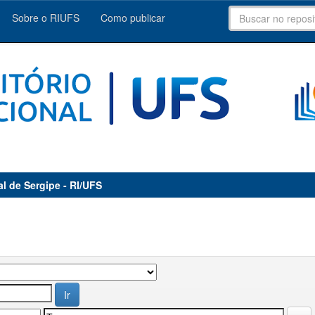
Sobre o RIUFS
Como publicar
al de Sergipe - RI/UFS