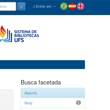
Entrar em:
Busca facetada
Assunto
Body
1