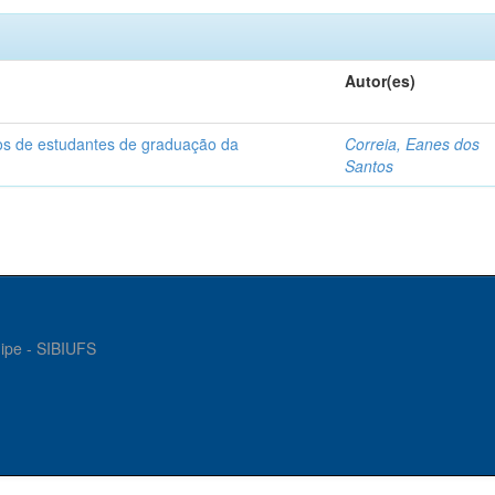
Autor(es)
dos de estudantes de graduação da
Correia, Eanes dos
Santos
gipe - SIBIUFS