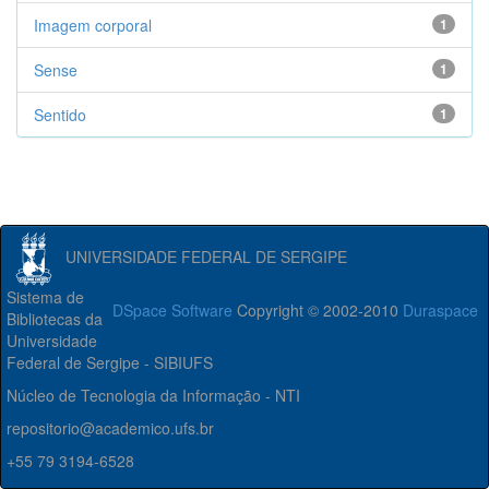
Imagem corporal
1
Sense
1
Sentido
1
UNIVERSIDADE FEDERAL DE SERGIPE
Sistema de
DSpace Software
Copyright © 2002-2010
Duraspace
Bibliotecas da
Universidade
Federal de Sergipe - SIBIUFS
Núcleo de Tecnologia da Informação - NTI
repositorio@academico.ufs.br
+55 79 3194-6528