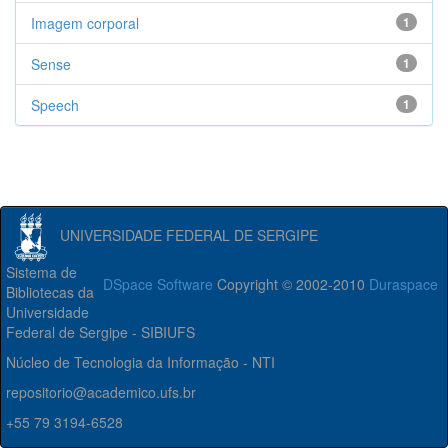
Imagem corporal
1
Sense
1
Speech
1
UNIVERSIDADE FEDERAL DE SERGIPE
Sistema de
DSpace Software
Copyright © 2002-2010
Duraspace
Bibliotecas da
Universidade
Federal de Sergipe - SIBIUFS
Núcleo de Tecnologia da Informação - NTI
repositorio@academico.ufs.br
+55 79 3194-6528