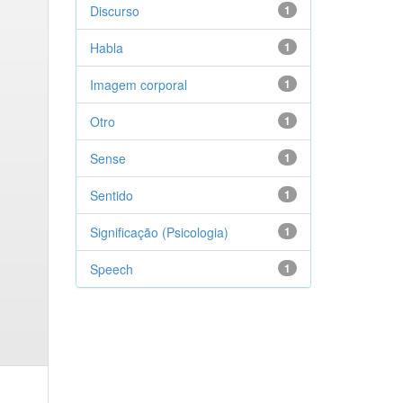
Discurso
1
Habla
1
Imagem corporal
1
Otro
1
Sense
1
Sentido
1
Significação (Psicologia)
1
Speech
1