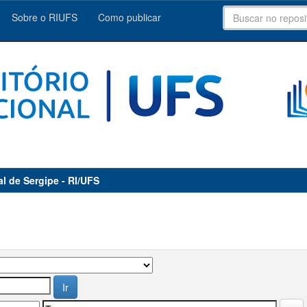
Sobre o RIUFS
Como publicar
al de Sergipe - RI/UFS