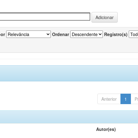
por
Ordenar
Registro(s)
Anterior
1
P
Autor(es)