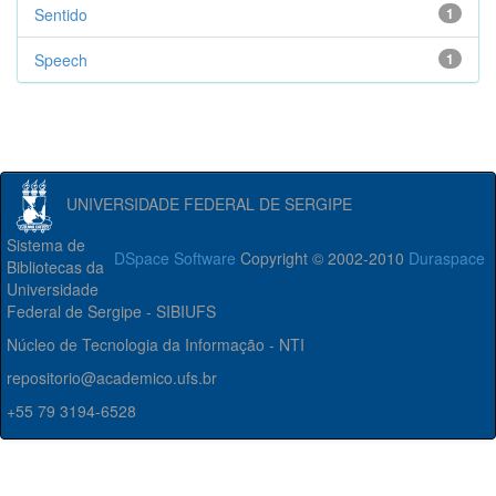
Sentido
1
Speech
1
UNIVERSIDADE FEDERAL DE SERGIPE
Sistema de
DSpace Software
Copyright © 2002-2010
Duraspace
Bibliotecas da
Universidade
Federal de Sergipe - SIBIUFS
Núcleo de Tecnologia da Informação - NTI
repositorio@academico.ufs.br
+55 79 3194-6528