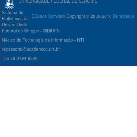
UNIVERSIDADE FEDERAL DE SERGIPE
Sistema de
DSpace Software
Copyright © 2002-2010
Duraspace
Bibliotecas da
Universidade
Federal de Sergipe - SIBIUFS
Núcleo de Tecnologia da Informação - NTI
repositorio@academico.ufs.br
+55 79 3194-6528