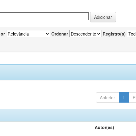
por
Ordenar
Registro(s)
Anterior
1
P
Autor(es)