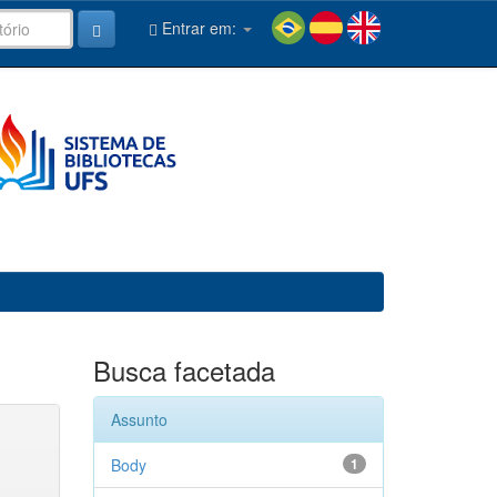
Entrar em:
Busca facetada
Assunto
Body
1