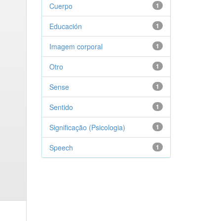
Cuerpo
1
Educación
1
Imagem corporal
1
Otro
1
Sense
1
Sentido
1
Significação (Psicologia)
1
Speech
1