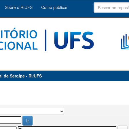
Sobre o RIUFS
Como publicar
al de Sergipe - RI/UFS