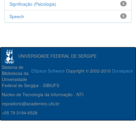
Significação (Psicologia)
1
Speech
1
UNIVERSIDADE FEDERAL DE SERGIPE
Sistema de
DSpace Software
Copyright © 2002-2010
Duraspace
Bibliotecas da
Universidade
Federal de Sergipe - SIBIUFS
Núcleo de Tecnologia da Informação - NTI
repositorio@academico.ufs.br
+55 79 3194-6528