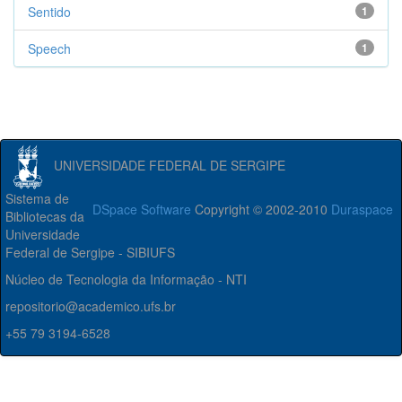
Sentido
1
Speech
1
UNIVERSIDADE FEDERAL DE SERGIPE
Sistema de
DSpace Software
Copyright © 2002-2010
Duraspace
Bibliotecas da
Universidade
Federal de Sergipe - SIBIUFS
Núcleo de Tecnologia da Informação - NTI
repositorio@academico.ufs.br
+55 79 3194-6528