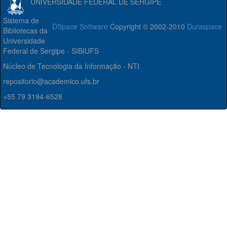
UNIVERSIDADE FEDERAL DE SERGIPE
Sistema de
DSpace Software
Copyright © 2002-2010
Duraspace
Bibliotecas da
Universidade
Federal de Sergipe - SIBIUFS
Núcleo de Tecnologia da Informação - NTI
repositorio@academico.ufs.br
+55 79 3194-6528