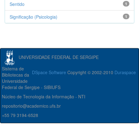
Sentido
1
Significação (Psicologia)
1
UNIVERSIDADE FEDERAL DE SERGIPE
Sistema de
DSpace Software
Copyright © 2002-2010
Duraspace
Bibliotecas da
Universidade
Federal de Sergipe - SIBIUFS
Núcleo de Tecnologia da Informação - NTI
repositorio@academico.ufs.br
+55 79 3194-6528