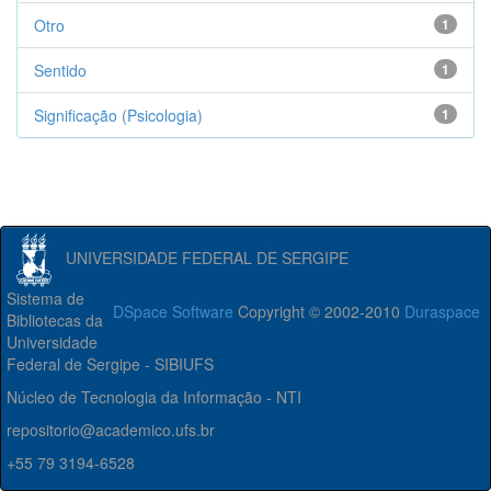
Otro
1
Sentido
1
Significação (Psicologia)
1
UNIVERSIDADE FEDERAL DE SERGIPE
Sistema de
DSpace Software
Copyright © 2002-2010
Duraspace
Bibliotecas da
Universidade
Federal de Sergipe - SIBIUFS
Núcleo de Tecnologia da Informação - NTI
repositorio@academico.ufs.br
+55 79 3194-6528