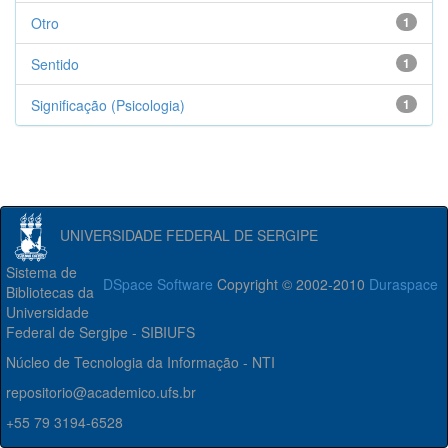
Otro
1
Sentido
1
Significação (Psicologia)
1
UNIVERSIDADE FEDERAL DE SERGIPE
Sistema de
DSpace Software
Copyright © 2002-2010
Duraspace
Bibliotecas da
Universidade
Federal de Sergipe - SIBIUFS
Núcleo de Tecnologia da Informação - NTI
repositorio@academico.ufs.br
+55 79 3194-6528