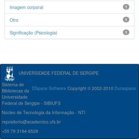
Imagem corporal
1
Otro
1
Significação (Psicologia)
1
UNIVERSIDADE FEDERAL DE SERGIPE
Sistema de
DSpace Software
Copyright © 2002-2010
Duraspace
Bibliotecas da
Universidade
Federal de Sergipe - SIBIUFS
Núcleo de Tecnologia da Informação - NTI
repositorio@academico.ufs.br
+55 79 3194-6528