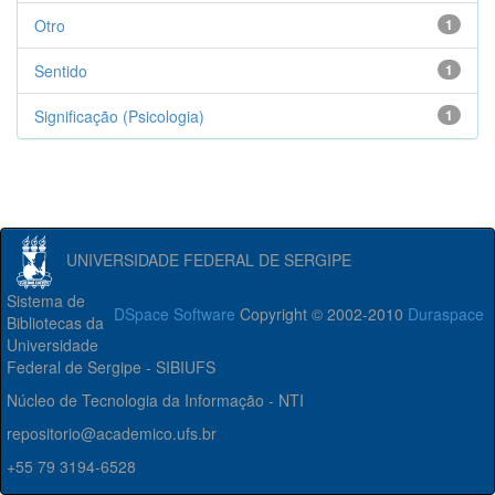
Otro
1
Sentido
1
Significação (Psicologia)
1
UNIVERSIDADE FEDERAL DE SERGIPE
Sistema de
DSpace Software
Copyright © 2002-2010
Duraspace
Bibliotecas da
Universidade
Federal de Sergipe - SIBIUFS
Núcleo de Tecnologia da Informação - NTI
repositorio@academico.ufs.br
+55 79 3194-6528