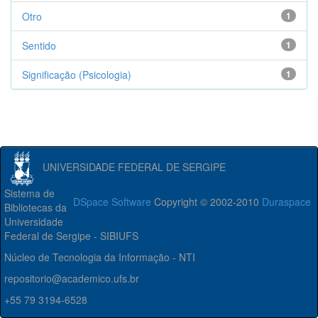
Otro
1
Sentido
1
Significação (Psicologia)
1
UNIVERSIDADE FEDERAL DE SERGIPE
Sistema de
DSpace Software
Copyright © 2002-2010
Duraspace
Bibliotecas da
Universidade
Federal de Sergipe - SIBIUFS
Núcleo de Tecnologia da Informação - NTI
repositorio@academico.ufs.br
+55 79 3194-6528