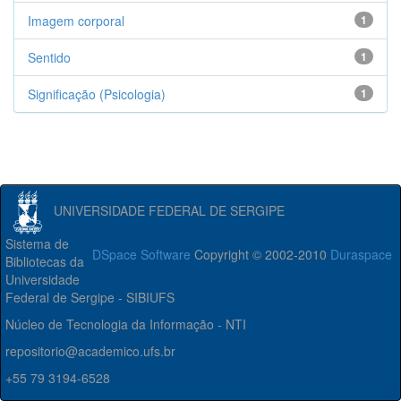
Imagem corporal
1
Sentido
1
Significação (Psicologia)
1
UNIVERSIDADE FEDERAL DE SERGIPE
Sistema de
DSpace Software
Copyright © 2002-2010
Duraspace
Bibliotecas da
Universidade
Federal de Sergipe - SIBIUFS
Núcleo de Tecnologia da Informação - NTI
repositorio@academico.ufs.br
+55 79 3194-6528