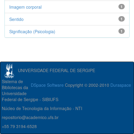
Imagem corporal
1
Sentido
1
Significação (Psicologia)
1
UNIVERSIDADE FEDERAL DE SERGIPE
Sistema de
DSpace Software
Copyright © 2002-2010
Duraspace
Bibliotecas da
Universidade
Federal de Sergipe - SIBIUFS
Núcleo de Tecnologia da Informação - NTI
repositorio@academico.ufs.br
+55 79 3194-6528