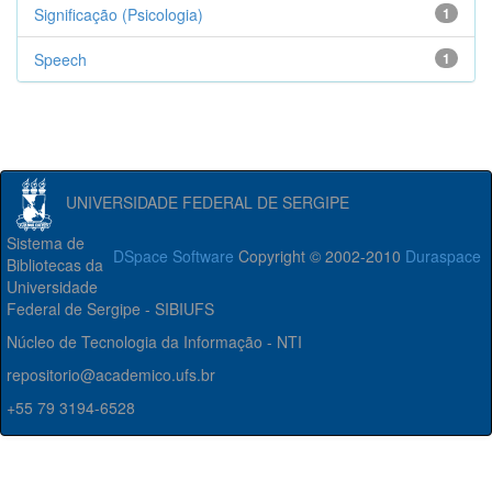
Significação (Psicologia)
1
Speech
1
UNIVERSIDADE FEDERAL DE SERGIPE
Sistema de
DSpace Software
Copyright © 2002-2010
Duraspace
Bibliotecas da
Universidade
Federal de Sergipe - SIBIUFS
Núcleo de Tecnologia da Informação - NTI
repositorio@academico.ufs.br
+55 79 3194-6528