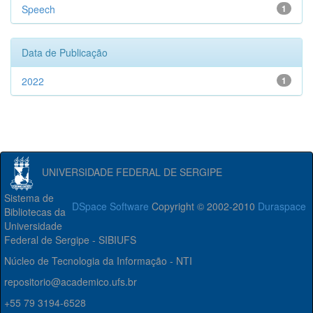
Speech
1
Data de Publicação
2022
1
UNIVERSIDADE FEDERAL DE SERGIPE
Sistema de
DSpace Software
Copyright © 2002-2010
Duraspace
Bibliotecas da
Universidade
Federal de Sergipe - SIBIUFS
Núcleo de Tecnologia da Informação - NTI
repositorio@academico.ufs.br
+55 79 3194-6528