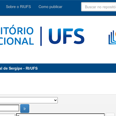
Sobre o RIUFS
Como publicar
al de Sergipe - RI/UFS