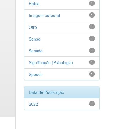
Habla
1
Imagem corporal
1
Otro
1
Sense
1
Sentido
1
Significação (Psicologia)
1
Speech
1
Data de Publicação
2022
1