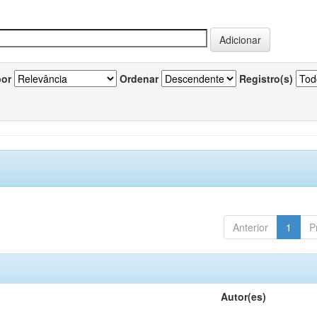
por
Ordenar
Registro(s)
Anterior
1
P
Autor(es)