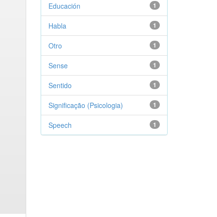
Educación
1
Habla
1
Otro
1
Sense
1
Sentido
1
Significação (Psicologia)
1
Speech
1