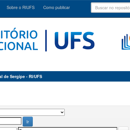
Sobre o RIUFS
Como publicar
al de Sergipe - RI/UFS