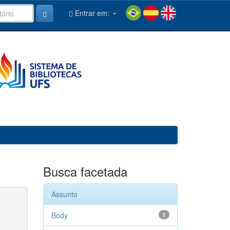
Entrar em:
Busca facetada
Assunto
Body
1