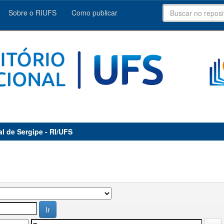
Sobre o RIUFS
Como publicar
al de Sergipe - RI/UFS