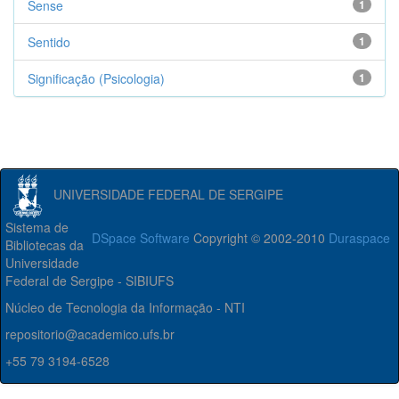
Sense
1
Sentido
1
Significação (Psicologia)
1
UNIVERSIDADE FEDERAL DE SERGIPE
Sistema de
DSpace Software
Copyright © 2002-2010
Duraspace
Bibliotecas da
Universidade
Federal de Sergipe - SIBIUFS
Núcleo de Tecnologia da Informação - NTI
repositorio@academico.ufs.br
+55 79 3194-6528