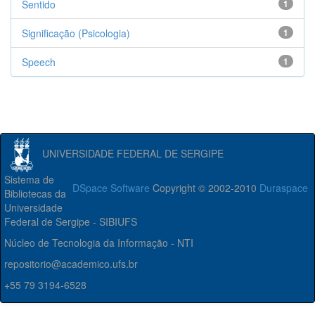
Sentido
1
Significação (Psicologia)
1
Speech
1
UNIVERSIDADE FEDERAL DE SERGIPE
Sistema de
DSpace Software
Copyright © 2002-2010
Duraspace
Bibliotecas da
Universidade
Federal de Sergipe - SIBIUFS
Núcleo de Tecnologia da Informação - NTI
repositorio@academico.ufs.br
+55 79 3194-6528