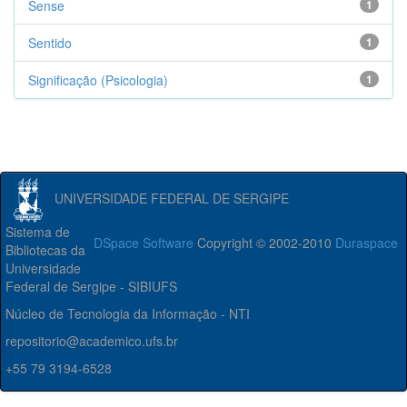
Sense
1
Sentido
1
Significação (Psicologia)
1
UNIVERSIDADE FEDERAL DE SERGIPE
Sistema de
DSpace Software
Copyright © 2002-2010
Duraspace
Bibliotecas da
Universidade
Federal de Sergipe - SIBIUFS
Núcleo de Tecnologia da Informação - NTI
repositorio@academico.ufs.br
+55 79 3194-6528