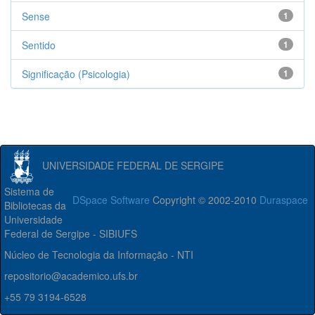
Sense
1
Sentido
1
Significação (Psicologia)
1
UNIVERSIDADE FEDERAL DE SERGIPE
Sistema de
DSpace Software
Copyright © 2002-2010
Duraspace
Bibliotecas da
Universidade
Federal de Sergipe - SIBIUFS
Núcleo de Tecnologia da Informação - NTI
repositorio@academico.ufs.br
+55 79 3194-6528