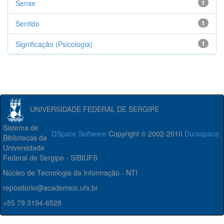
Sense
1
Sentido
1
Significação (Psicologia)
1
UNIVERSIDADE FEDERAL DE SERGIPE
Sistema de
DSpace Software
Copyright © 2002-2010
Duraspace
Bibliotecas da
Universidade
Federal de Sergipe - SIBIUFS
Núcleo de Tecnologia da Informação - NTI
repositorio@academico.ufs.br
+55 79 3194-6528