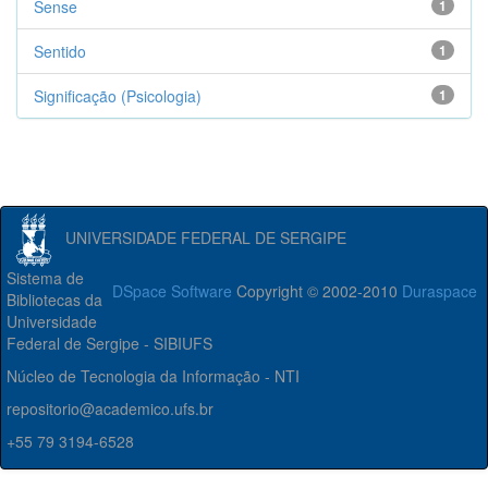
Sense
1
Sentido
1
Significação (Psicologia)
1
UNIVERSIDADE FEDERAL DE SERGIPE
Sistema de
DSpace Software
Copyright © 2002-2010
Duraspace
Bibliotecas da
Universidade
Federal de Sergipe - SIBIUFS
Núcleo de Tecnologia da Informação - NTI
repositorio@academico.ufs.br
+55 79 3194-6528