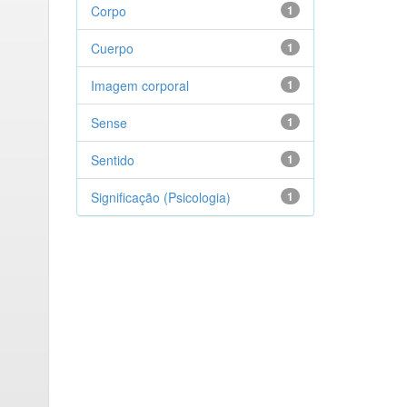
Corpo
1
Cuerpo
1
Imagem corporal
1
Sense
1
Sentido
1
Significação (Psicologia)
1