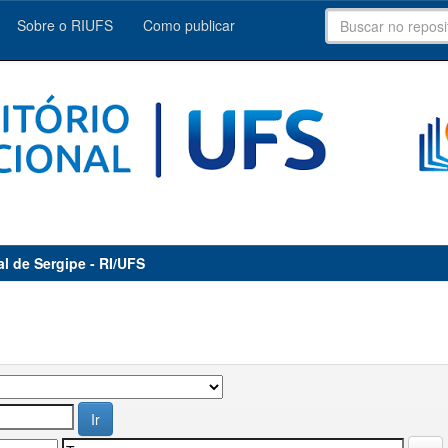
Sobre o RIUFS
Como publicar
al de Sergipe - RI/UFS