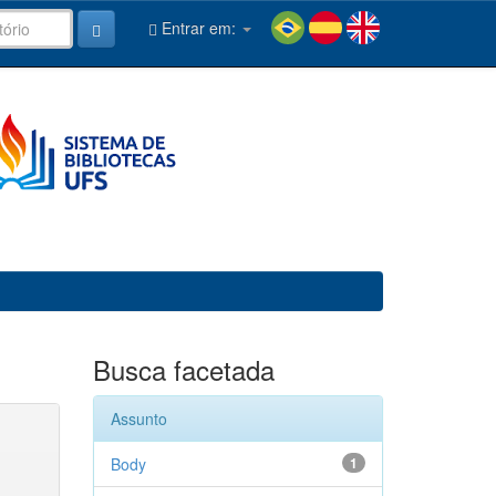
Entrar em:
Busca facetada
Assunto
Body
1