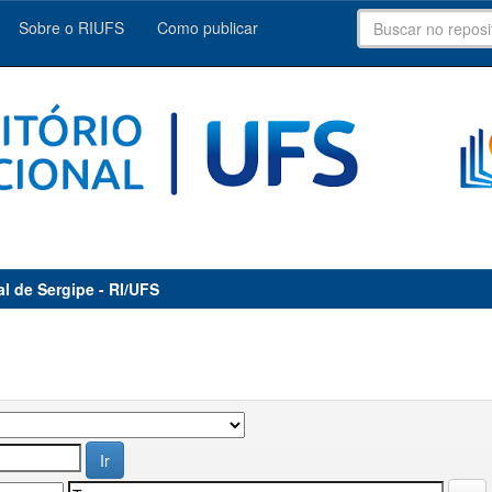
Sobre o RIUFS
Como publicar
al de Sergipe - RI/UFS