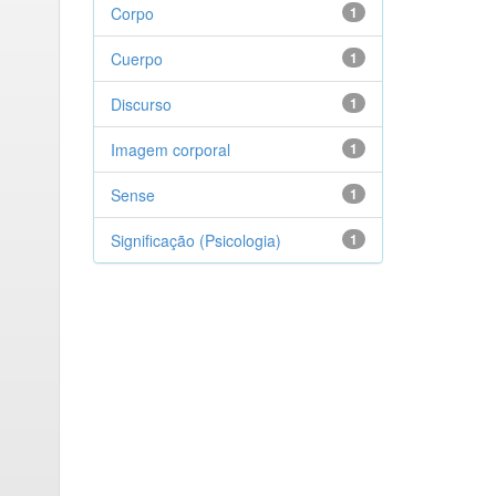
Corpo
1
Cuerpo
1
Discurso
1
Imagem corporal
1
Sense
1
Significação (Psicologia)
1