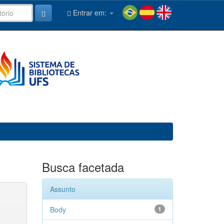
Entrar em:
Busca facetada
Assunto
Body
1