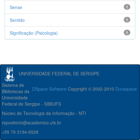
Sense
1
Sentido
1
Significação (Psicologia)
1
UNIVERSIDADE FEDERAL DE SERGIPE
Sistema de
DSpace Software
Copyright © 2002-2010
Duraspace
Bibliotecas da
Universidade
Federal de Sergipe - SIBIUFS
Núcleo de Tecnologia da Informação - NTI
repositorio@academico.ufs.br
+55 79 3194-6528