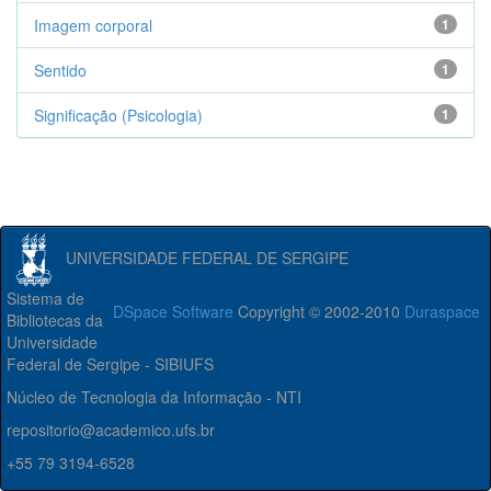
Imagem corporal
1
Sentido
1
Significação (Psicologia)
1
UNIVERSIDADE FEDERAL DE SERGIPE
Sistema de
DSpace Software
Copyright © 2002-2010
Duraspace
Bibliotecas da
Universidade
Federal de Sergipe - SIBIUFS
Núcleo de Tecnologia da Informação - NTI
repositorio@academico.ufs.br
+55 79 3194-6528