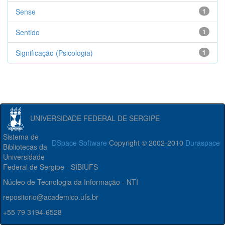
Sense
1
Sentido
1
Significação (Psicologia)
1
UNIVERSIDADE FEDERAL DE SERGIPE
Sistema de
DSpace Software
Copyright © 2002-2010
Duraspace
Bibliotecas da
Universidade
Federal de Sergipe - SIBIUFS
Núcleo de Tecnologia da Informação - NTI
repositorio@academico.ufs.br
+55 79 3194-6528