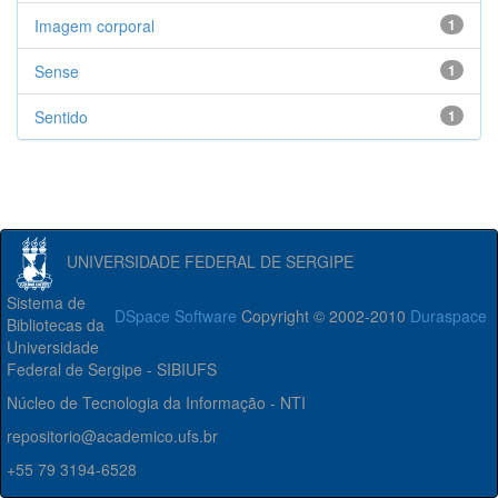
Imagem corporal
1
Sense
1
Sentido
1
UNIVERSIDADE FEDERAL DE SERGIPE
Sistema de
DSpace Software
Copyright © 2002-2010
Duraspace
Bibliotecas da
Universidade
Federal de Sergipe - SIBIUFS
Núcleo de Tecnologia da Informação - NTI
repositorio@academico.ufs.br
+55 79 3194-6528