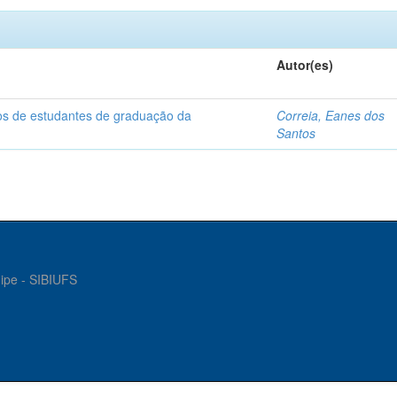
Autor(es)
dos de estudantes de graduação da
Correia, Eanes dos
Santos
gipe - SIBIUFS