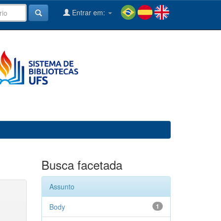
Entrar em:
Busca facetada
Assunto
Body
1