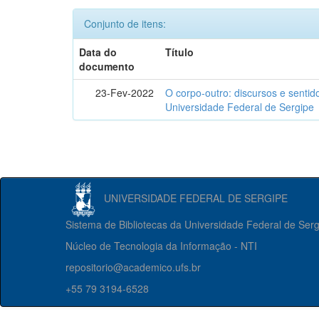
Conjunto de itens:
Data do
Título
documento
23-Fev-2022
O corpo-outro: discursos e senti
Universidade Federal de Sergipe
UNIVERSIDADE FEDERAL DE SERGIPE
Sistema de Bibliotecas da Universidade Federal de Ser
Núcleo de Tecnologia da Informação - NTI
repositorio@academico.ufs.br
+55 79 3194-6528