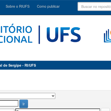
Sobre o RIUFS
Como publicar
al de Sergipe - RI/UFS